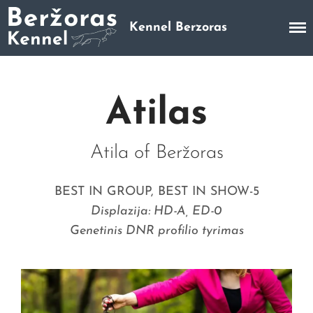
Kennel Berzoras
Trumpaplaukių Vengrų Vižlų veislynas
Pradinis
Apie mus
Atilas
Mūsų šunys
Vados
Galerija
Atila of Beržoras
Šuniukų galerija
Šunų galerija
BEST IN GROUP, BEST IN SHOW-5
Parodos ir laimėjimai
Displazija: HD-A, ED-0
Kontaktai
Genetinis DNR profilio tyrimas