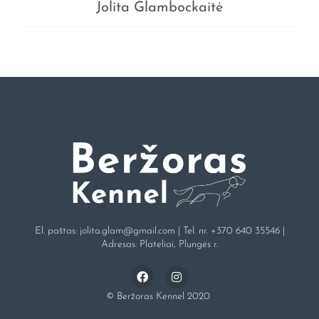
Jolita Glambockaitė
El. paštas:
jolita.glam@gmail.com
| Tel. nr.
+370 640 35546
|
Adresas: Plateliai, Plungės r.
© Beržoras Kennel 2020