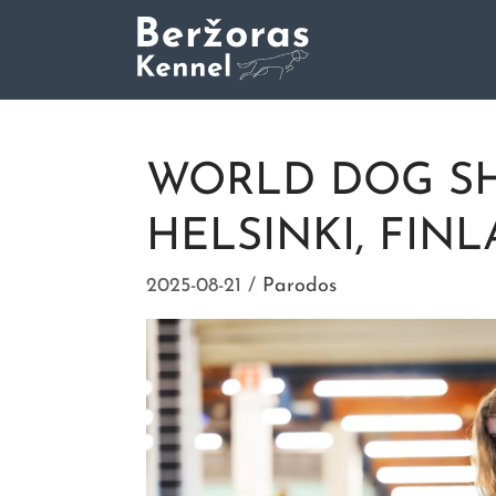
Trumpaplaukių Vengrų Vižl
Kennel Berzoras
WORLD DOG SH
HELSINKI, FIN
2025-08-21
Parodos