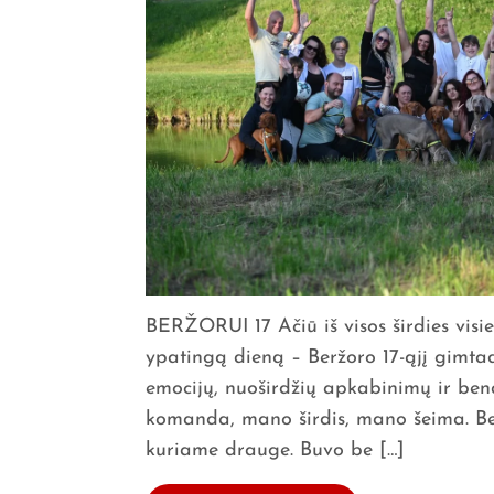
BERŽORUI 17 Ačiū iš visos širdies visi
ypatingą dieną – Beržoro 17-ąjį gimtadi
emocijų, nuoširdžių apkabinimų ir ben
komanda, mano širdis, mano šeima. Be jū
kuriame drauge. Buvo be […]