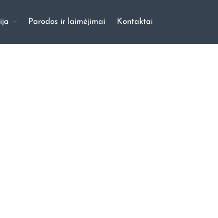
ija
Parodos ir laimėjimai
Kontaktai
Pradinis
Apie mus
Mūsų šunys
Vados
Galerija
Šuniukų galerija
Šunų galerija
Parodos ir laimėjimai
Kontaktai