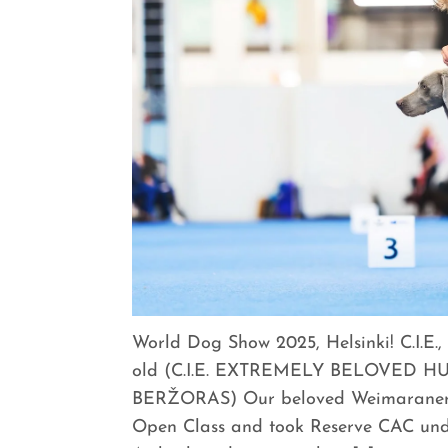
World Dog Show 2025, Helsinki! C.I
old (C.I.E. EXTREMELY BELOVED H
BERŽORAS) Our beloved Weimaraner b
Open Class and took Reserve CAC unde