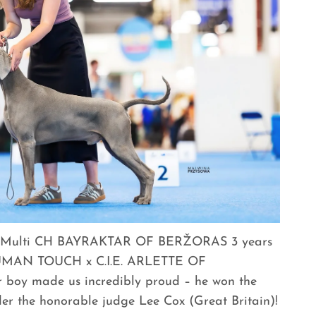
.E., Multi CH BAYRAKTAR OF BERŽORAS 3 years
UMAN TOUCH x C.I.E. ARLETTE OF
oy made us incredibly proud – he won the
r the honorable judge Lee Cox (Great Britain)!