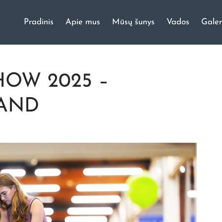
Pradinis
Apie mus
Mūsų šunys
Vados
Galer
ų veislynas
OW 2025 –
LAND