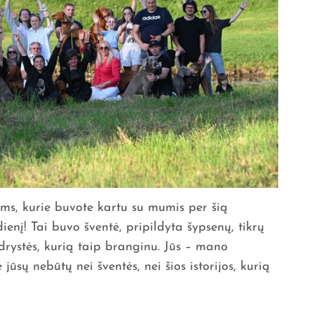
ems, kurie buvote kartu su mumis per šią
enį! Tai buvo šventė, pripildyta šypsenų, tikrų
drystės, kurią taip branginu. Jūs – mano
sų nebūtų nei šventės, nei šios istorijos, kurią