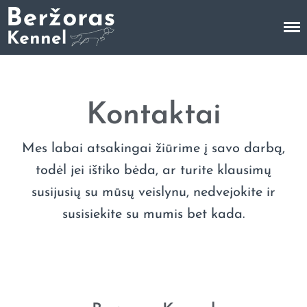
Trumpaplaukių Vengrų Vižlų veislynas
Kennel Berzoras
Pradinis
Apie mus
Mūsų šunys
Kontaktai
Vados
Galerija
Mes labai atsakingai žiūrime į savo darbą,
Šuniukų galerija
todėl jei ištiko bėda, ar turite klausimų
Šunų galerija
susijusių su mūsų veislynu, nedvejokite ir
Parodos ir laimėjimai
susisiekite su mumis bet kada.
Kontaktai