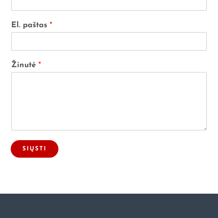
El. paštas
*
Žinutė
*
SIŲSTI