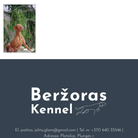
El. paštas:
jolita.glam@gmail.com
| Tel. nr.
+370 640 35546
|
Adresas: Plateliai, Plungės r.