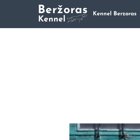
Kennel Berzoras
Trumpaplaukių Vengrų Vižl