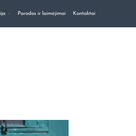
ija
Parodos ir laimėjimai
Kontaktai
Pradinis
Apie mus
Mūsų šunys
Vados
Galerija
Šuniukų galerija
Šunų galerija
Parodos ir laimėjimai
Kontaktai