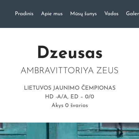
Pradinis
Apie mus
Mūsų šunys
Vados
Galer
ų veislynas
Dzeusas
AMBRAVITTORIYA ZEUS
LIETUVOS JAUNIMO ČEMPIONAS
HD -A/A, ED – 0/0
Akys 0 švarios