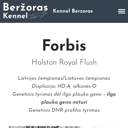
Kennel Berzoras
Trumpaplaukių Vengrų Vižlų veislynas
Pradinis
Apie mus
Forbis
Mūsų šunys
Vados
Galerija
Halston Royal Flush
Šuniukų galerija
Šunų galerija
Latvijos čempionas/Lietuvos čempionas
Parodos ir laimėjimai
Displazija: HD-A, alkūnės-O
Kontaktai
Genetinis tyrimas dėl ilgo plauko geno –
ilgo
plauko geno neturi
Genetinis DNR profilio tyrimas