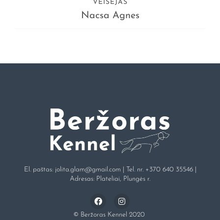
VEISĖJAS
Nacsa Agnes
El. paštas:
jolita.glam@gmail.com
| Tel. nr.
+370 640 35546
|
Adresas: Plateliai, Plungės r.
© Beržoras Kennel 2020