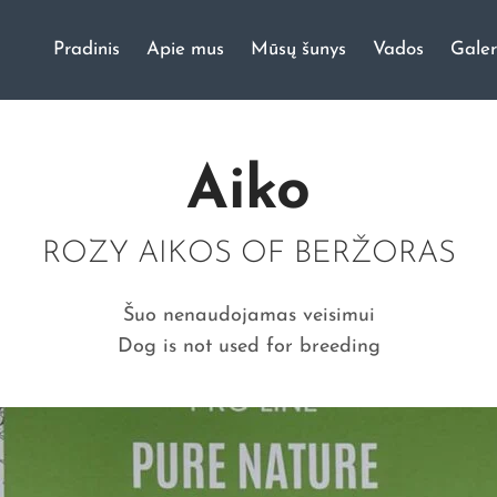
Pradinis
Apie mus
Mūsų šunys
Vados
Galer
ų veislynas
Aiko
ROZY AIKOS OF BERŽORAS
Šuo nenaudojamas veisimui
Dog is not used for breeding