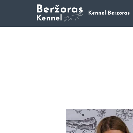
Kennel Berzoras
Trumpaplaukių Vengrų Vižl