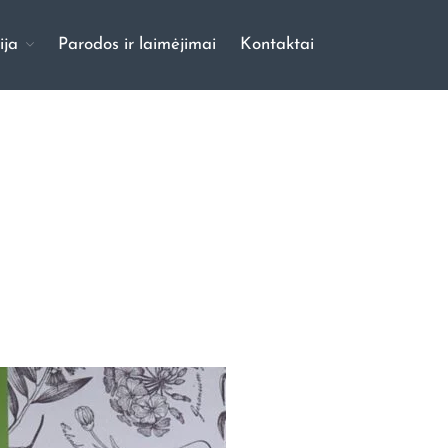
ija
Parodos ir laimėjimai
Kontaktai
Pradinis
Apie mus
Mūsų šunys
Vados
Galerija
Šuniukų galerija
Šunų galerija
Parodos ir laimėjimai
Kontaktai