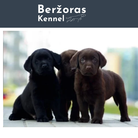
Trumpaplaukių Vengrų Vižl
Kennel Berzoras