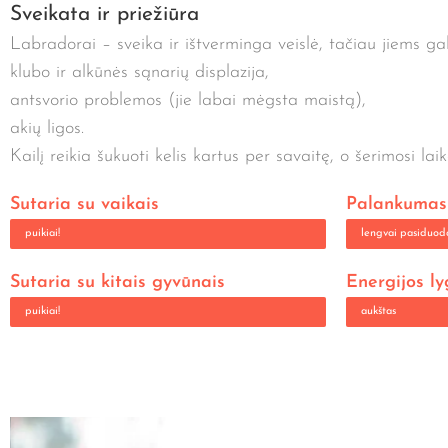
Sveikata ir priežiūra
Labradorai – sveika ir ištverminga veislė, tačiau jiems gali
klubo ir alkūnės sąnarių displazija,
antsvorio problemos (jie labai mėgsta maistą),
akių ligos.
Kailį reikia šukuoti kelis kartus per savaitę, o šerimosi lai
Sutaria su vaikais
Palankumas 
puikiai!
lengvai pasiduod
Sutaria su kitais gyvūnais
Energijos ly
puikiai!
aukštas