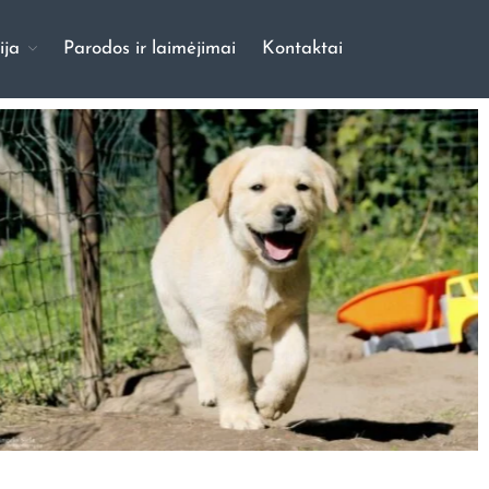
ija
Parodos ir laimėjimai
Kontaktai
Pradinis
Apie mus
Mūsų šunys
Vados
Galerija
Šuniukų galerija
Šunų galerija
Parodos ir laimėjimai
Kontaktai