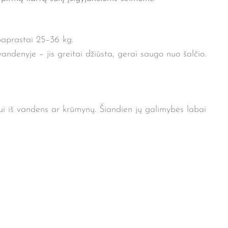
paprastai 25–36 kg.
andenyje – jis greitai džiūsta, gerai saugo nuo šalčio.
mui iš vandens ar krūmynų. Šiandien jų galimybės labai