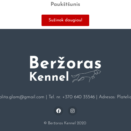
Paukštšunis
Sužinok daugiau!
jolita.glam@gmail.com
| Tel. nr.
+370 640 35546
| Adresas: Platelia
© Beržoras Kennel 2020