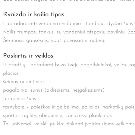
Išvaizda ir kailio tipas
Labradoro retriveriai yra vidutinio–stambaus dydžio šuny
Kailis trumpas, tankus, su vandeniui atspariu pavilniu. Spa
Šėrimasis gausesnis, ypač pavasarį ir rudenį.
Paskirtis ir veiklos
Iš pradžių Labradorai buvo žvejų pagalbininkai, vėliau tap
plačios:
šeimos augintiniai,
pagalbiniai šunys (akliesiems, neįgaliesiems),
terapiniai šunys,
tarnyboje – paieškos ir gelbėjimo, policijos, narkotikų pai
sportas: agility, obedience, canicross, plaukimas.
Tai universali veislė, puikiai tinkanti įvairiausioms veikloms