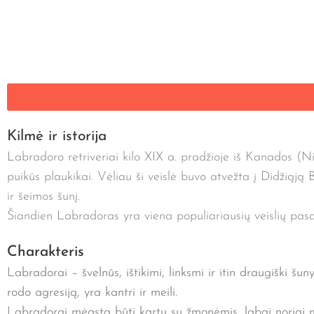
Kilmė ir istorija
Labradoro retriveriai kilo XIX a. pradžioje iš Kanados (Niu
puikūs plaukikai. Vėliau ši veislė buvo atvežta į Didžiąją 
ir šeimos šunį.
Šiandien Labradoras yra viena populiariausių veislių pasa
Charakteris
Labradorai – švelnūs, ištikimi, linksmi ir itin draugiški šun
rodo agresiją, yra kantri ir meili.
Labradorai mėgsta būti kartu su žmonėmis, labai noriai mo