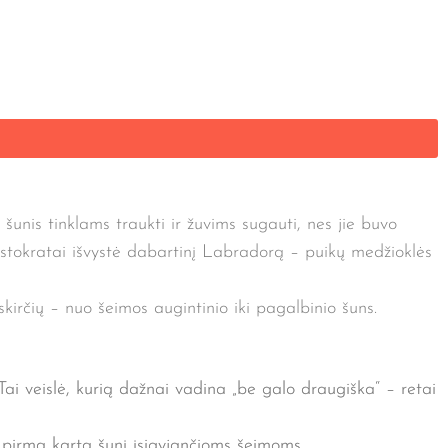
šunis tinklams traukti ir žuvims sugauti, nes jie buvo
aristokratai išvystė dabartinį Labradorą – puikų medžioklės
irčių – nuo šeimos augintinio iki pagalbinio šuns.
s. Tai veislė, kurią dažnai vadina „be galo draugiška“ – retai
 pirmą kartą šunį įsigyjančioms šeimoms.