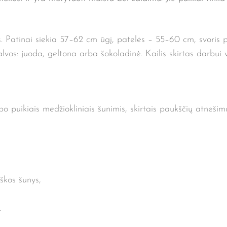
s. Patinai siekia 57–62 cm ūgį, patelės – 55–60 cm, svoris 
lvos: juoda, geltona arba šokoladinė. Kailis skirtas darbui v
o puikiais medžiokliniais šunimis, skirtais paukščių atneši
eškos šunys,
.