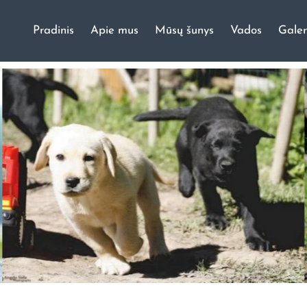
Pradinis
Apie mus
Mūsų šunys
Vados
Galer
ų veislynas