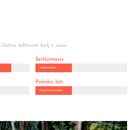
ūtina išdžiovinti kailį ir ausis.
Seilėjimasis
vidutiniškai
Polinkis loti
loja tik prireikus