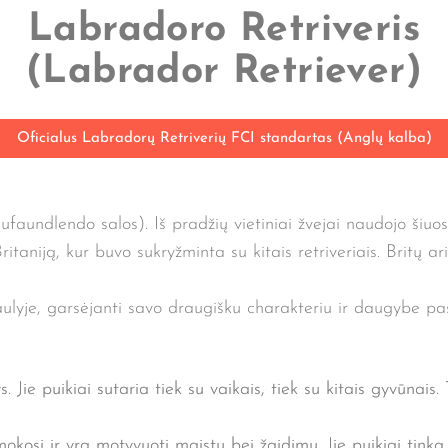
Labradoro Retriveris
(Labrador Retriever)
Oficialus Labradorų Retriverių FCI standartas (Anglų kalba)
faundlendo salos). Iš pradžių vietiniai žvejai naudojo šiuos 
Britaniją, kur buvo sukryžminta su kitais retriveriais. Britų 
ulyje, garsėjanti savo draugišku charakteriu ir daugybe pask
ys. Jie puikiai sutaria tiek su vaikais, tiek su kitais gyvūnai
kosi ir yra motyvuoti maistu bei žaidimu. Jie puikiai tinka