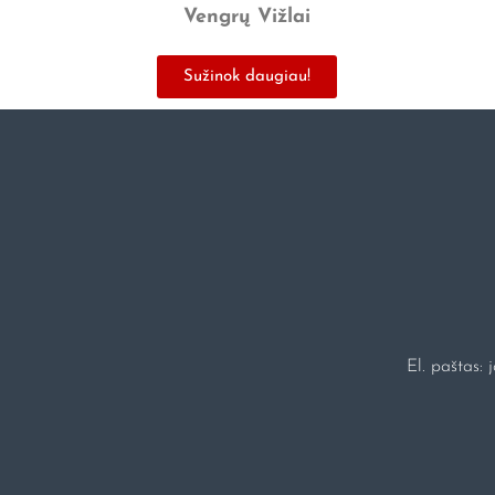
Vengrų Vižlai
Sužinok daugiau!
El. paštas: