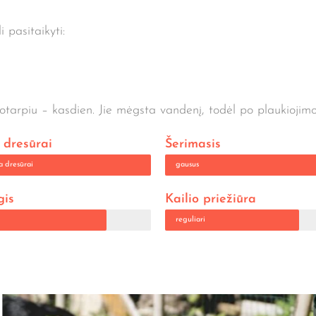
 pasitaikyti:
kotarpiu – kasdien. Jie mėgsta vandenį, todėl po plaukiojimo b
dresūrai
Šerimasis
a dresūrai
gausus
gis
Kailio priežiūra
reguliari