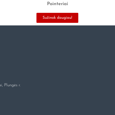
Pointeriai
Sužinok daugiau!
i, Plungės r.